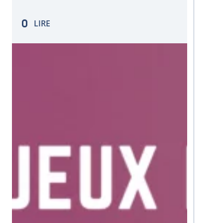
permet aussi une meilleure collaboration
entre les équipes. Voici les bonnes
LIRE
pratiques à respecter : Automatiser
autant que possible le pipeline…