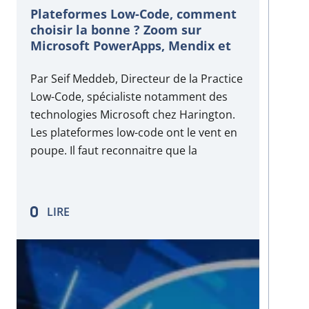
Plateformes Low-Code, comment
choisir la bonne ? Zoom sur
Microsoft PowerApps, Mendix et
OutSystems
Par Seif Meddeb, Directeur de la Practice
Low-Code, spécialiste notamment des
technologies Microsoft chez Harington.
Les plateformes low-code ont le vent en
poupe. Il faut reconnaitre que la
promesse est tenue ! Elles permettent
d’accélérer la mise sur le marché de
nouvelles applications en fournissant
LIRE
des écosystèmes pratiques, très
graphiques et…