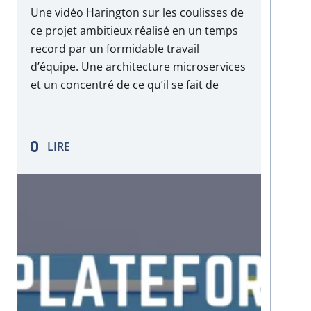
Une vidéo Harington sur les coulisses de
ce projet ambitieux réalisé en un temps
record par un formidable travail
d’équipe. Une architecture microservices
et un concentré de ce qu’il se fait de
mieux dans la Tech en terme de
méthodes et de technologies : Design
System et UX/UI, MVP, Agilité, DevOps,
LIRE
CI/CD, SDK Harington, Drupal…