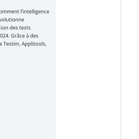
mment l’intelligence
révolutionne
tion des tests
2024. Grâce à des
 Testim, Applitools,
ack, les équipes QA
ire leurs coûts de
et améliorer la
ogiciels avec des
pides et précis.