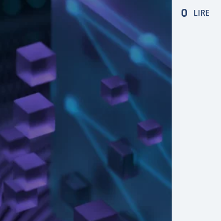
gouvernan
LIRE
data-drive