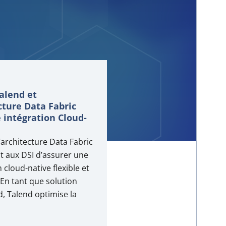
Talend et
cture Data Fabric
 intégration Cloud-
l’architecture Data Fabric
 aux DSI d’assurer une
 cloud-native flexible et
 En tant que solution
d, Talend optimise la
s données multi-sources,
 qualité et simplifie la