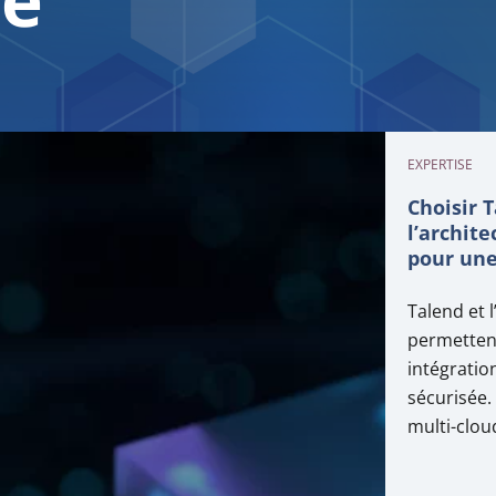
EXPERTISE
Choisir 
l’archite
pour une
Native
Talend et 
permettent
intégration
sécurisée.
multi-clou
gestion de
garantit la