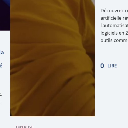
Découvrez co
artificielle 
l’automatisa
logiciels en 
outils comme
et BrowserSt
la
peuvent rédu
test de 50% 
té
LIRE
qualité des l
tests plus ra
t,
a
EXPERTISE