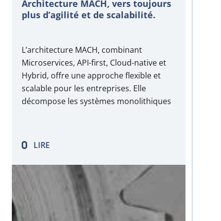
Architecture MACH, vers toujours
plus d’agilité et de scalabilité.
L’architecture MACH, combinant
Microservices, API-first, Cloud-native et
Hybrid, offre une approche flexible et
scalable pour les entreprises. Elle
décompose les systèmes monolithiques
en composants autonomes, facilite la
gestion des données grâce à des API
robustes, et intègre parfaitement les
LIRE
solutions cloud pour réduire les coûts et
améliorer l’efficacité. Toutefois, elle
présente des défis tels que…