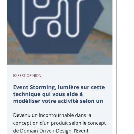
EXPERT OPINION
Event Storming, lumière sur cette
technique qui vous aide à
modéliser votre activité selon un
nouvel angle pour une meilleure
vue de vos attendus.
Devenu un incontournable dans la
conception d’un produit selon le concept
de Domain-Driven-Design, l’Event