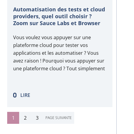
Automatisation des tests et cloud
providers, quel outil choisir ?
Zoom sur Sauce Labs et Browser
Stack.
Vous voulez vous appuyer sur une
plateforme cloud pour tester vos
applications et les automatiser ? Vous
avez raison ! Pourquoi vous appuyer sur
une plateforme cloud ? Tout simplement
par ce qu’elle va fournir toute
l’infrastructure dont vous avez besoin
pour réaliser vos tests. Dans le
LIRE
processus de test, vous avez besoin…
1
2
3
PAGE SUIVANTE