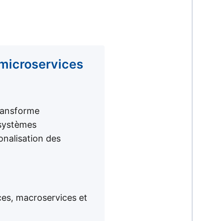
 microservices
transforme
 systèmes
ionalisation des
es, macroservices et