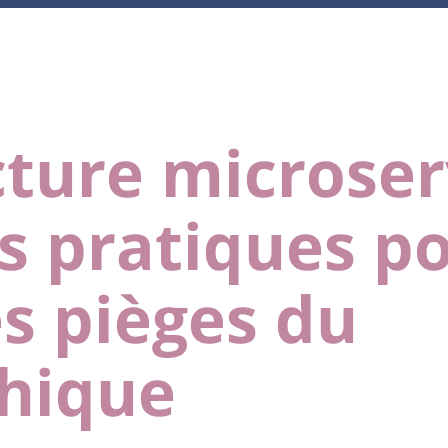
ture microserv
s pratiques p
es pièges du
hique