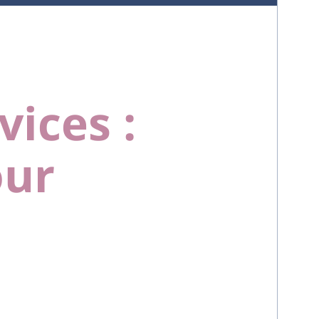
ices :
our