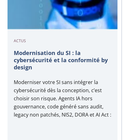
ACTUS
Modernisation du SI : la
cybersécurité et la conformité by
design
Moderniser votre SI sans intégrer la
cybersécurité dès la conception, c’est
choisir son risque. Agents IA hors
gouvernance, code généré sans audit,
legacy non patchés, NIS2, DORA et AI Act :
ce chapitre donne aux DSI et RSSI la
matrice des risques, les leviers Security-
by-Design et l’approche Think Build Run