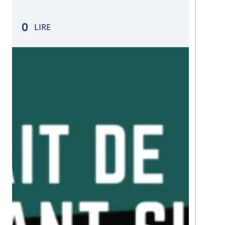
risque improbable jusqu’à hier, et les
conséquences dramatiques que ce type
LIRE
de sinistre a sur la continuité…