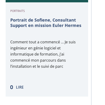
PORTRAITS
Portrait de Sofiene, Consultant
Support en mission Euler Hermes
Comment tout a commencé … Je suis
ingénieur en génie logiciel et
informatique de formation, j’ai
commencé mon parcours dans
l’installation et le suivi de parc
d’impression, une expérience riche qui
m’a permis d’évoluer dans un
environnement multiculturel avec
LIRE
notamment des japonais et des
allemands. Quelques années plus tard,
c’est…