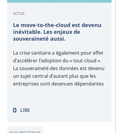
ACTUS
Le move-to-the-cloud est devenu
inévitable. Les enjeux de
souveraineté aussi.
La crise sanitaire a également pour effet
d’accélérer l’adoption du « tout cloud ».
La souveraineté des données est devenu
un sujet central d’autant plus que les
entreprises sont devenues dépendantes
au cloud computing Le cloud s’est
généralisé ces dernières années, il est
dans toutes les entreprises. La plupart
LIRE
des applications métiers
commercialisées aujourd’hui n’existent
même plus…
PAGE PRÉCÉDENTE