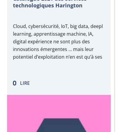
technologiques Harington
Cloud, cybersécurité, IoT, big data, deepl
learning, apprentissage machine, IA,
digital expérience ne sont plus des
innovations émergentes … mais leur
potentiel d’exploitation n’en est qu’à ses
débuts. Demain, environnement NoOps,
automatisation, interfaces toujours plus
intelligente, DevSecOps, technologies
LIRE
cognitives et la 5G ouvrent de nouvelles
perspectives que nous hâte de mettre en
œuvre pour vous…